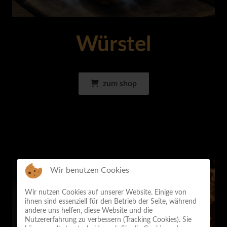
Würstel
zum shop
Wir benutzen Cookies
Wir nutzen Cookies auf unserer Website. Einige von
ihnen sind essenziell für den Betrieb der Seite, während
andere uns helfen, diese Website und die
Nutzererfahrung zu verbessern (Tracking Cookies). Sie