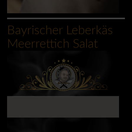
Bayrischer Leberkäs
0:00
Meerrettich Salat